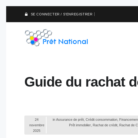
SE CONNECTER / S'ENREGISTRER
Guide du rachat d
24
in
Assurance de prêt
,
Crédit consommation
,
Financemen
novembre
Prêt immobilier
,
Rachat de crédit
,
Rachat de Cr
2025