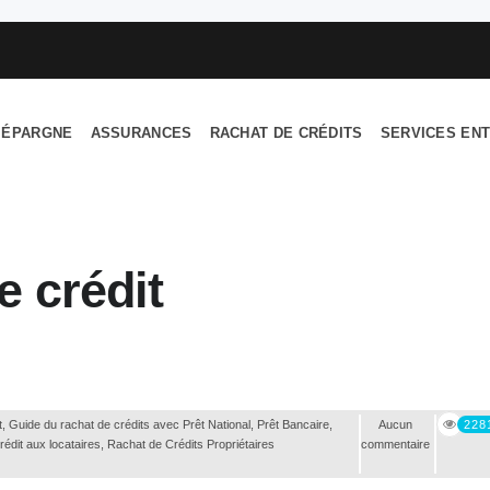
ÉPARGNE
ASSURANCES
RACHAT DE CRÉDITS
SERVICES EN
e crédit
t
,
Guide du rachat de crédits avec Prêt National
,
Prêt Bancaire
,
Aucun
228
édit aux locataires
,
Rachat de Crédits Propriétaires
commentaire