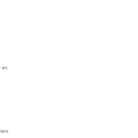
r en
viers