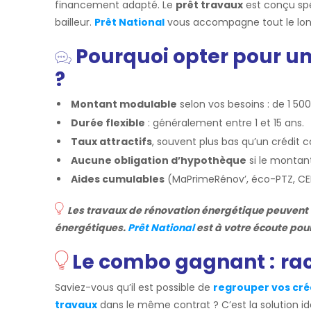
financement adapté. Le
prêt travaux
est conçu spé
bailleur.
Prêt National
vous accompagne tout le long
Pourquoi opter pour un
?
Montant modulable
selon vos besoins : de 1 50
Durée flexible
: généralement entre 1 et 15 ans.
Taux attractifs
, souvent plus bas qu’un crédit c
Aucune obligation d’hypothèque
si le montan
Aides cumulables
(MaPrimeRénov’, éco-PTZ, CE
Les travaux de rénovation énergétique peuvent a
énergétiques.
Prêt National
est à votre écoute po
Le combo gagnant :
rac
Saviez-vous qu’il est possible de
regrouper vos cré
travaux
dans le même contrat ? C’est la solution id