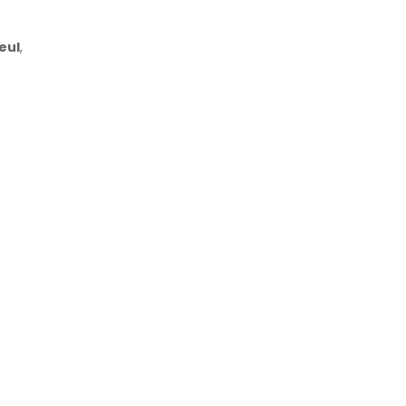
eul
,