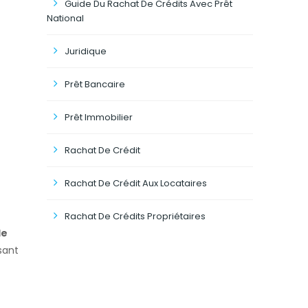
Guide Du Rachat De Crédits Avec Prêt
National
Juridique
Prêt Bancaire
Prêt Immobilier
Rachat De Crédit
Rachat De Crédit Aux Locataires
Rachat De Crédits Propriétaires
de
sant