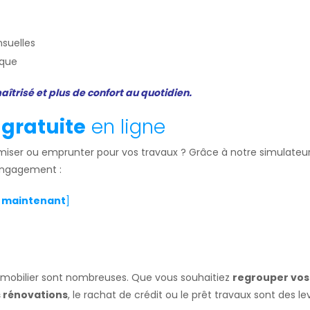
nsuelles
ique
trisé et plus de confort au quotidien.
 gratuite
en ligne
ser ou emprunter pour vos travaux ? Grâce à notre simulateu
 engagement :
x maintenant
]
immobilier sont nombreuses. Que vous souhaitiez
regrouper vos
s rénovations
, le rachat de crédit ou le prêt travaux sont des le