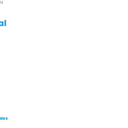
ou
al
 des