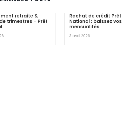
ment retraite &
Rachat de crédit Prêt
de trimestres – Prêt
National : baissez vos
l
mensualités
026
3 avril 2026