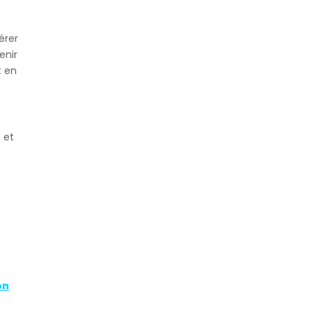
érer
enir
t en
 et
on