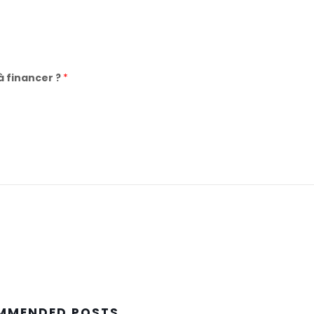
à financer ?
*
MMENDED POSTS