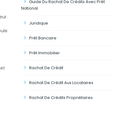
Guide Du Rachat De Crédits Avec Prêt
National
eur.
Juridique
eule
Prêt Bancaire
Prêt Immobilier
jet
Rachat De Crédit
Rachat De Crédit Aux Locataires
Rachat De Crédits Propriétaires